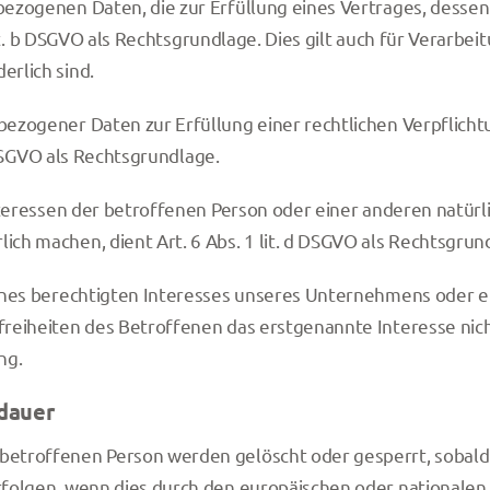
zogenen Daten, die zur Erfüllung eines Vertrages, dessen 
1 lit. b DSGVO als Rechtsgrundlage. Dies gilt auch für Verar
rlich sind.
ezogener Daten zur Erfüllung einer rechtlichen Verpflicht
c DSGVO als Rechtsgrundlage.
Interessen der betroffenen Person oder einer anderen natür
ch machen, dient Art. 6 Abs. 1 lit. d DSGVO als Rechtsgrun
ines berechtigten Interesses unseres Unternehmens oder ei
eiheiten des Betroffenen das erstgenannte Interesse nicht, s
ng.
dauer
etroffenen Person werden gelöscht oder gesperrt, sobald d
folgen, wenn dies durch den europäischen oder nationalen