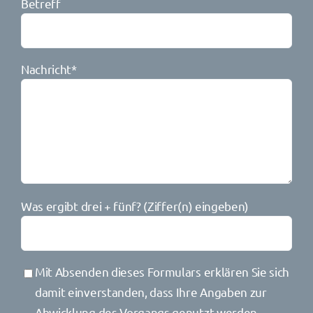
Betreff
Nachricht*
Bitte
Was ergibt drei + fünf? (Ziffer(n) eingeben)
lasse
dieses
Feld
Mit Absenden dieses Formulars erklären Sie sich
leer.
damit einverstanden, dass Ihre Angaben zur
Abwicklung des Vorgangs genutzt werden.