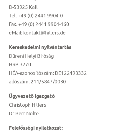
Hírek
D-53925 Kall
Tel. +49 (0) 2441 9904-0
Kapcsolatfelvétel
Fax. +49 (0) 2441 9904-160
eMail: kontakt@hillers.de
Kereskedelmi nyilvántartás
Düreni Helyi Bíróság
HRB 3270
HÉA-azonosítószám: DE122493332
adószám: 211/5847/0030
Ügyvezető igazgató
Christoph Hillers
Dr Bert Nolte
Felelősségi nyilatkozat: